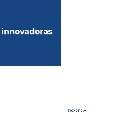
Next new
→