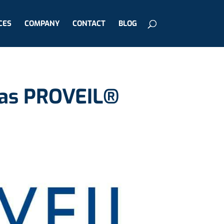
CES
COMPANY
CONTACT
BLOG
llas PROVEIL®